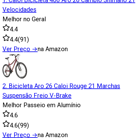
1
.
Caloi Bicicleta 400 Aro 26 Câmbio Shimano 21
Velocidades
Melhor no Geral
4.4
4.4
(
91
)
Ver Preço
→
na Amazon
2
.
Bicicleta Aro 26 Caloi Rouge 21 Marchas
Suspensão Freio V-Brake
Melhor Passeio em Alumínio
4.6
4.6
(
99
)
Ver Preço
→
na Amazon