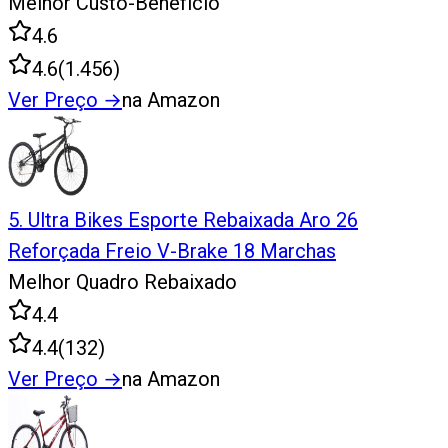
Melhor Custo-Benefício
4.6
4.6
(
1.456
)
Ver Preço
→
na Amazon
5
.
Ultra Bikes Esporte Rebaixada Aro 26
Reforçada Freio V-Brake 18 Marchas
Melhor Quadro Rebaixado
4.4
4.4
(
132
)
Ver Preço
→
na Amazon