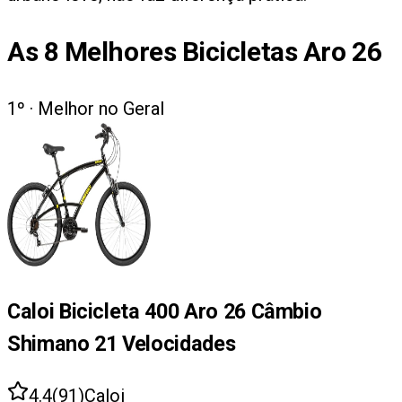
As
8
Melhores Bicicletas Aro 26
1
º ·
Melhor no Geral
Caloi Bicicleta 400 Aro 26 Câmbio
Shimano 21 Velocidades
4.4
(
91
)
Caloi