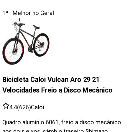
1
º ·
Melhor no Geral
Bicicleta Caloi Vulcan Aro 29 21
Velocidades Freio a Disco Mecânico
4.4
(
626
)
Caloi
Quadro alumínio 6061, freio a disco mecânico
nos dois eixos, câmbio traseiro Shimano