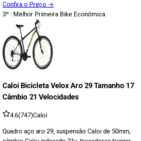
Confira o Preço
→
3
º ·
Melhor Primeira Bike Econômica
Caloi Bicicleta Velox Aro 29 Tamanho 17
Câmbio 21 Velocidades
4.6
(
747
)
Caloi
Quadro aço aro 29, suspensão Caloi de 50mm,
câmbio Caloi indexado 21v, trocadores trigger